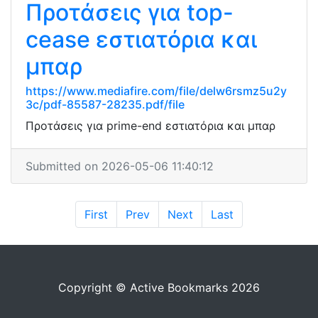
Προτάσεις για top-
cease εστιατόρια και
μπαρ
https://www.mediafire.com/file/delw6rsmz5u2y
3c/pdf-85587-28235.pdf/file
Προτάσεις για prime-end εστιατόρια και μπαρ
Submitted on 2026-05-06 11:40:12
First
Prev
Next
Last
Copyright © Active Bookmarks 2026