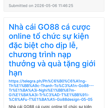
Submitted on 2026-05-06 11:46:25
Nhà cái GO88 cá cược
online tổ chức sự kiện
đặc biệt cho dịp lễ,
chương trình nạp
thưởng và quà tặng giới
hạn
https://telegra.ph/Ph%C6%B0%C6%A1ng-
Th%E1%BB%A9c-Thanh-To%C3%A1n-Go88---
Tr%E1%BA%A3i-Nghi%E1%BB%87m-
Gi%E1%BA%A3i-Tr%C3%AD-T%E1%BB%91i-
%C6%AFu-T%E1%BA%A1i-Go88design-05-05
Nhà cái GO88 cá cược online tổ chức sự kiện