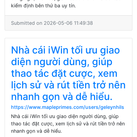
kiểm định bên thứ ba uy tín.
Submitted on 2026-05-06 11:49:38
Nhà cái iWin tối ưu giao
diện người dùng, giúp
thao tác đặt cược, xem
lịch sử và rút tiền trở nên
nhanh gọn và dễ hiểu.
https://www.mapleprimes.com/users/geleynhils
Nhà cái iWin tối ưu giao diện người dùng, giúp
thao tác đặt cược, xem lịch sử và rút tiền trở nên
nhanh gọn và dễ hiểu.