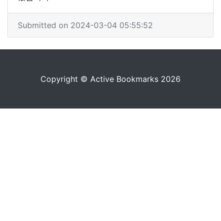
Submitted on 2024-03-04 05:55:52
Copyright © Active Bookmarks 2026